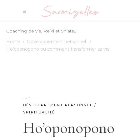
Coaching de vie, Reiki et Shiatsu
Home
/
Développement personnel
/
Ho’oponopono ou comment transformer sa vie
DÉVELOPPEMENT PERSONNEL
/
SPIRITUALITÉ
Ho’oponopono