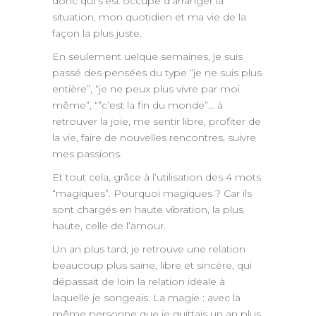
donc qui s’est occupé d’arranger la
situation, mon quotidien et ma vie de la
façon la plus juste.
En seulement uelque semaines, je suis
passé des pensées du type “je ne suis plus
entière”, “je ne peux plus vivre par moi
même”, “”c’est la fin du monde”… à
retrouver la joie, me sentir libre, profiter de
la vie, faire de nouvelles rencontres, suivre
mes passions.
Et tout cela, grâce à l’utilisation des 4 mots
“magiques”. Pourquoi magiques ? Car ils
sont chargés en haute vibration, la plus
haute, celle de l’amour.
Un an plus tard, je retrouve une relation
beaucoup plus saine, libre et sincère, qui
dépassait de loin la relation idéale à
laquelle je songeais. La magie : avec la
même personne que je quittais un an plus