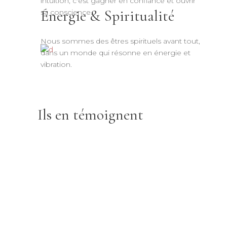
intuition, c'est gagner en confiance et ouvrir
Énergie & Spiritualité
sa conscience.
Nous sommes des êtres spirituels avant tout,
dans un monde qui résonne en énergie et
vibration.
Ils en témoignent