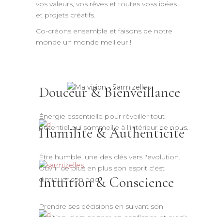
vos valeurs, vos rêves et toutes voss idées
et projets créatifs.
Co-créons ensemble et faisons de notre
monde un monde meilleur !
Douceur & Bienveillance
Énergie essentielle pour réveiller tout
potentiel qui sommeille à l'intérieur de nous.
Humilité & Authenticité
Être humble, une des clés vers l'evolution.
Ouvrir de plus en plus son esprit c'est
Intuition & Conscience
diminuer son ego.
Prendre ses décisions en suivant son