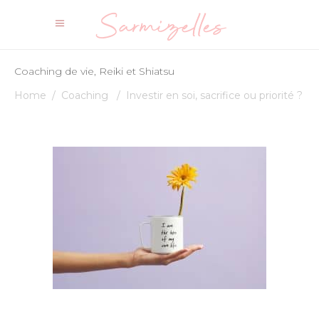
Coaching de vie, Reiki et Shiatsu
Home
/
Coaching
/
Investir en soi, sacrifice ou priorité ?