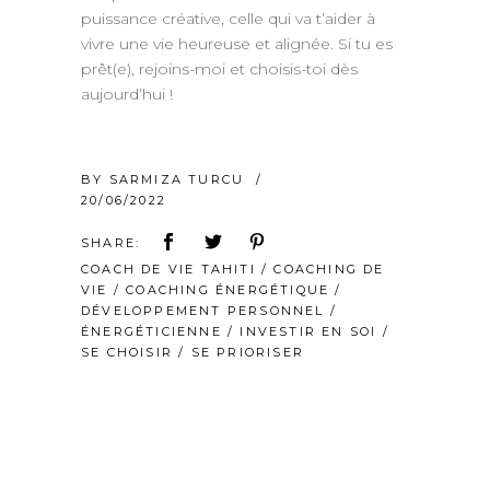
puissance créative, celle qui va t’aider à
vivre une vie heureuse et alignée. Si tu es
prêt(e), rejoins-moi et choisis-toi dès
aujourd’hui !
BY
SARMIZA TURCU
20/06/2022
SHARE:
COACH DE VIE TAHITI
/
COACHING DE
VIE
/
COACHING ÉNERGÉTIQUE
/
DÉVELOPPEMENT PERSONNEL
/
ÉNERGÉTICIENNE
/
INVESTIR EN SOI
/
SE CHOISIR
/
SE PRIORISER