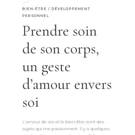
BIEN-ÊTRE
/
DÉVELOPPEMENT
PERSONNEL
Prendre soin
de son corps,
un geste
d’amour envers
soi
L'amour de soi et le bien-être sont des
sujets qui me passionnent. Il y a quelques