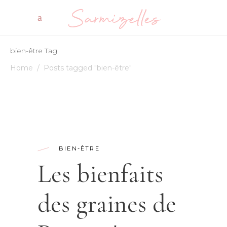
bien-être Tag
Home
/
Posts tagged "bien-être"
BIEN-ÊTRE
Les bienfaits
des graines de