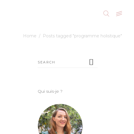
Home
/
Posts tagged "programme holistique"
Search
for:
Qui suis-je ?