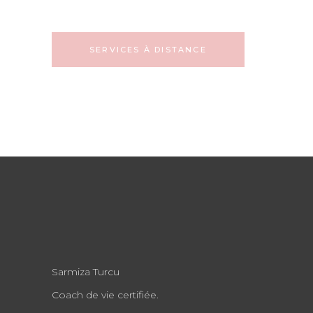
SERVICES À DISTANCE
Sarmiza Turcu
Coach de vie certifiée.