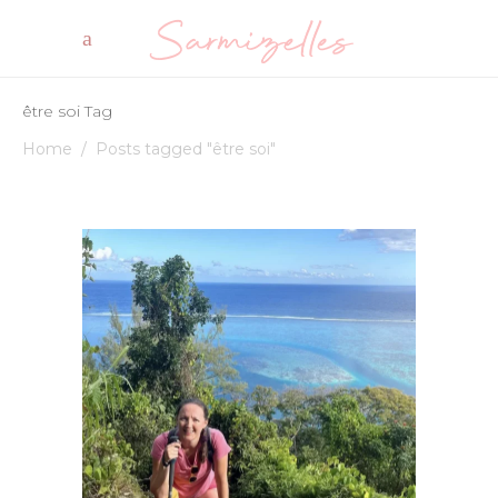
être soi Tag
Home
/
Posts tagged "être soi"