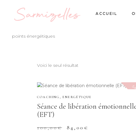
ACCUEIL
O
points énergétiques
Voici le seul résultat
SA
COACHING
,
ENERGÉTIQUE
Séance de libération émotionnell
(EFT)
Le
Le
100,00
€
84,00
€
prix
prix