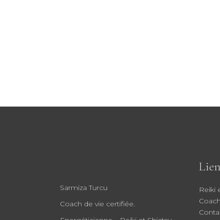
initial
actuel
était :
est :
100,00€.
84,00€.
Lien
Sarmiza Turcu
Reiki 
Coach
Coach de vie certifiée.
Conta