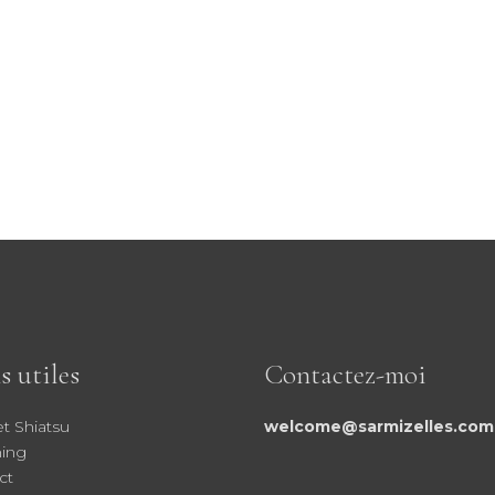
s utiles
Contactez-moi
et Shiatsu
welcome@sarmizelles.com
ing
ct