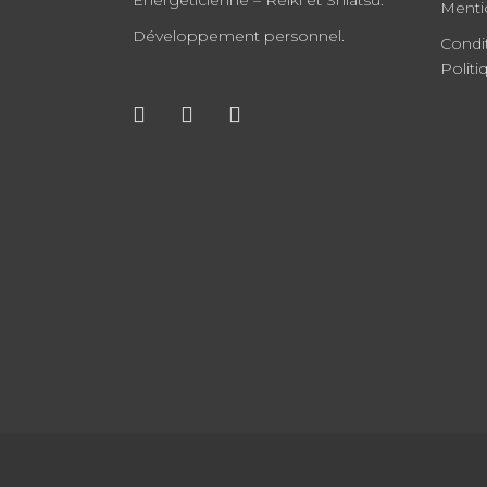
Energéticienne – Reiki et Shiatsu.
Menti
Développement personnel.
Condi
Politi