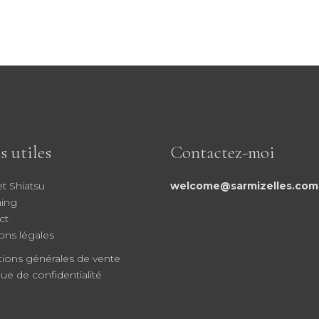
s utiles
Contactez-moi
et Shiatsu
welcome@sarmizelles.com
ing
ct
ons légales
tions générales de vente
que de confidentialité