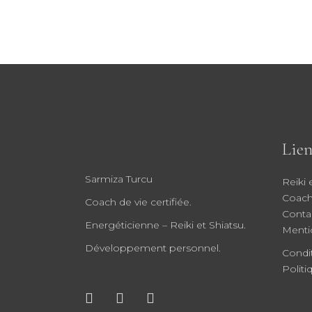
Lien
Sarmiza Turcu
Reiki 
Coach
Coach de vie certifiée.
Conta
Energéticienne – Reiki et Shiatsu.
Menti
Développement personnel.
Condi
Politi