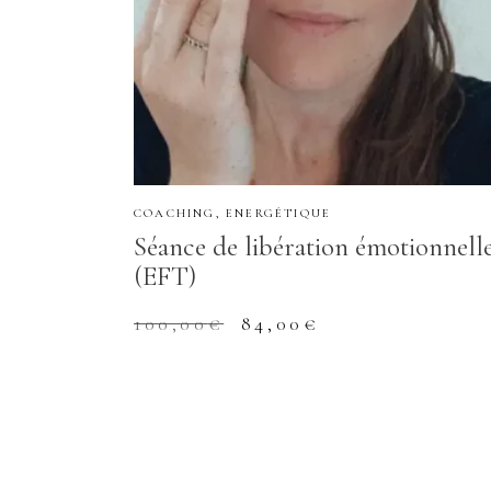
COACHING
,
ENERGÉTIQUE
Séance de libération émotionnell
(EFT)
Le
Le
100,00
€
84,00
€
prix
prix
initial
actuel
était :
est :
100,00€.
84,00€.