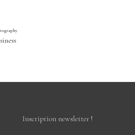
tography
siness
Inscription newsletter !
Je m'inscris !