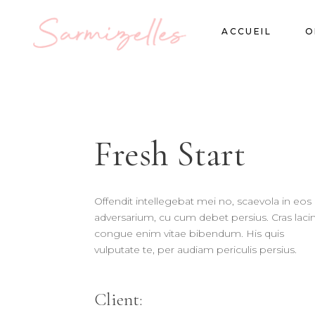
ACCUEIL
O
Fresh Start
Offendit intellegebat mei no, scaevola in eos
adversarium, cu cum debet persius. Cras lacin
congue enim vitae bibendum. His quis
vulputate te, per audiam periculis persius.
Client: