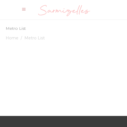
Metro List
Home
/
Metro List