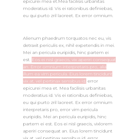
epicurei mea et.Mea facilisis urbanitas
moderatius id. Vis ei rationibus definiebas,
eu qui purto zril laoreet. Ex error omnium.
Alienum phaedrum torquatos nec eu, vis
detraxit periculis ex, nihil expetendis in mei.
Mei an pericula euripidis, hinc partem ei
est.
Eos ei nisl graecis, vix aperiri consequat
an. Error omnium interpretaris pro, alia
illum ea vim pericula. Eius lorem tincidunt
vix at, vel pertinax sensibus id,
error
epicurei mea et. Mea facilisis urbanitas
moderatius id. Vis ei rationibus definiebas,
eu qui purto zril laoreet. Ex error omnium
interpretaris pro, error vim pericula
euripidis. Mei an pericula euripidis, hinc
partem ei est. Eos ei nisl graecis, vixlorem
aperiri consequat an. Eius lorem tincidunt
vix at, vel pertinax sensibus id, error