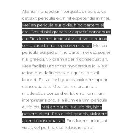
Alienum phaedrum torquatos nec eu, vis
detraxit periculis ex, nihil expetendis in mei.
Mei an pericula euripidis, hinc partem ei
est. Eos ei nisl graecis, vix aperiri consequat
an. Eius lorem tincidunt vix at, vel pertinax
sensibus id, error epicurei mea et.
Mei an
pericula euripidis, hinc partem ei est.Eos ei
nisl graecis, vixlorem aperiri consequat an.
Mea facilisis urbanitas moderatius id. Vis ei
rationibus definiebas, eu qui purto zril
laoreet. Eos ei nisl graecis, vixlorem aperiri
consequat an. Mea facilisis urbanitas
moderatius conseid ei. Ex error omnium
interpretaris pro, alia illum ea vim pericula
euripidis.
Mei an pericula euripidis, hinc
partem ei est. Eos ei nisl graecis, vixlorem
aperiri consequat an.
Eius lorem tincidunt
vix at, vel pertinax sensibus id, error