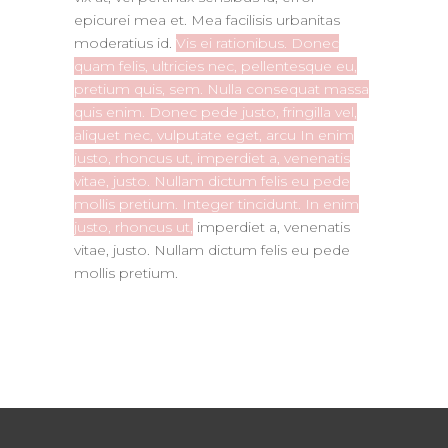
epicurei mea et. Mea facilisis urbanitas
moderatius id.
Vis ei rationibus. Donec
quam felis, ultricies nec, pellentesque eu,
pretium quis, sem. Nulla consequat massa
quis enim. Donec pede justo, fringilla vel,
aliquet nec, vulputate eget, arcu In enim
justo, rhoncus ut, imperdiet a, venenatis
vitae, justo. Nullam dictum felis eu pede
mollis pretium. Integer tincidunt. In enim
justo, rhoncus ut,
imperdiet a, venenatis
vitae, justo. Nullam dictum felis eu pede
mollis pretium.